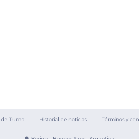
 de Turno
Historial de noticias
Términos y con
Berisso - Buenos Aires - Argentina