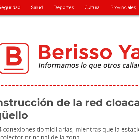
Seguridad
Salud
Deportes
Cultura
Provinciales
onstrucción de la red cloaca
güello
 conexiones domiciliarias, mientras que la estac
colector principal de la zona.