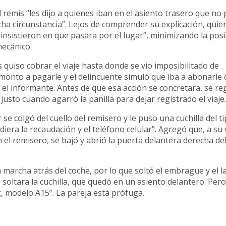
 remís “les dijo a quienes iban en el asiento trasero que no
icha circunstancia”. Lejos de comprender su explicación, quie
sistieron en que pasara por el lugar”, minimizando la posi
mecánico.
quiso cobrar el viaje hasta donde se vio imposibilitado de
 monto a pagarle y el delincuente simuló que iba a abonarle
s el informante. Antes de que esa acción se concretara, se reg
usto cuando agarró la panilla para dejar registrado el viaje.
r se colgó del cuello del remisero y le puso una cuchilla del t
iera la recaudación y el teléfono celular”. Agregó que, a su v
el remisero, se bajó y abrió la puerta delantera derecha del
a marcha atrás del coche, por lo que soltó el embrague y el 
e soltara la cuchilla, que quedó en un asiento delantero. Per
g, modelo A15”. La pareja está prófuga.