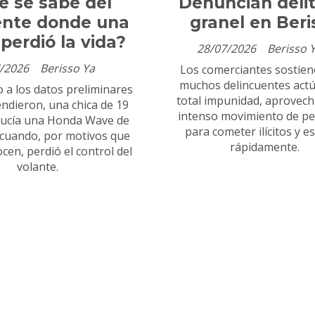
é se sabe del
Denuncian delit
ente donde una
granel en Beri
 perdió la vida?
28/07/2026
Berisso 
/2026
Berisso Ya
Los comerciantes sostie
muchos delincuentes act
 a los datos preliminares
total impunidad, aprovech
endieron, una chica de 19
intenso movimiento de p
ucía una Honda Wave de
para cometer ilícitos y e
 cuando, por motivos que
rápidamente.
cen, perdió el control del
volante.