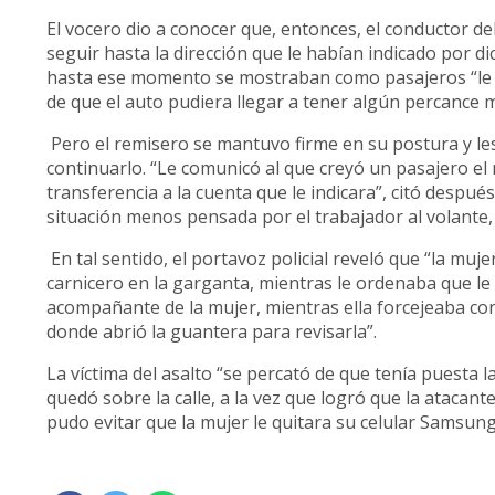
El vocero dio a conocer que, entonces, el conductor del
seguir hasta la dirección que le habían indicado por d
hasta ese momento se mostraban como pasajeros “le in
de que el auto pudiera llegar a tener algún percance 
Pero el remisero se mantuvo firme en su postura y les 
continuarlo. “Le comunicó al que creyó un pasajero el
transferencia a la cuenta que le indicara”, citó despué
situación menos pensada por el trabajador al volante, j
En tal sentido, el portavoz policial reveló que “la muje
carnicero en la garganta, mientras le ordenaba que le d
acompañante de la mujer, mientras ella forcejeaba con 
donde abrió la guantera para revisarla”.
La víctima del asalto “se percató de que tenía puesta l
quedó sobre la calle, a la vez que logró que la atacant
pudo evitar que la mujer le quitara su celular Samsun