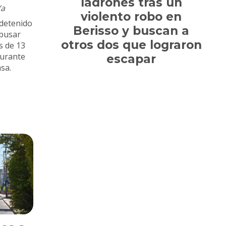
ladrones tras un
Ya
violento robo en
detenido
Berisso y buscan a
abusar
otros dos que lograron
s de 13
durante
escapar
sa.