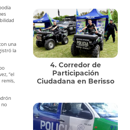
 podía
nes
bilidad
 con una
istró la
Corredor de
ipo
Participación
ez, “el
Ciudadana en Berisso
 remís,
ladrón
o no