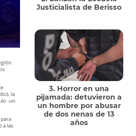
Justicialista de Berisso
egión.
sos
te
Horror en una
icó, la
pijamada: detuvieron a
ulo -un
un hombre por abusar
de dos nenas de 13
 para
años
 a las