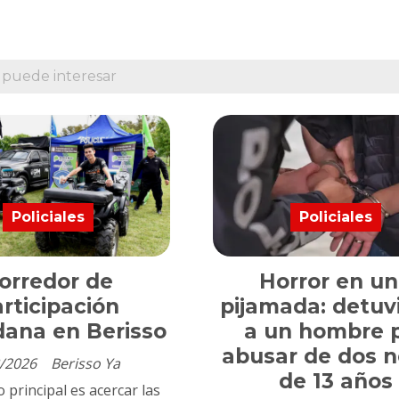
 puede interesar
Policiales
Policiales
orredor de
Horror en u
rticipación
pijamada: detuv
dana en Berisso
a un hombre 
abusar de dos 
/2026
Berisso Ya
de 13 años
o principal es acercar las