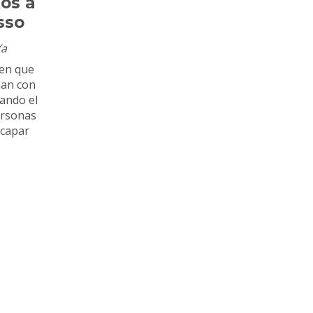
os a
sso
Ya
nen que
úan con
ando el
ersonas
scapar