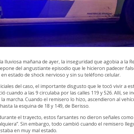
a lluviosa mañana de ayer, la inseguridad que agobia a la R
repone del angustiante episodio que le hicieron padecer fal
en estado de shock nervioso y sin su teléfono celular.
ciales del caso, el importante disgusto que le tocó vivir a es
 cuando a las 9 circulaba por las calles 119 y 526. Allí, se ind
 la marcha. Cuando el remisero lo hizo, ascendieron al vehíc
hasta la esquina de 18 y 149, de Berisso.
 “durante el trayecto, estos farsantes no dieron señales como
quiera”. Sin embargo, todo cambió cuando el remisero llegó
 estaba en muy mal estado.