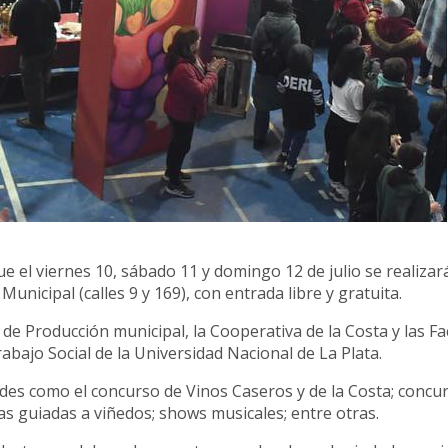
 el viernes 10, sábado 11 y domingo 12 de julio se realizará
Municipal (calles 9 y 169), con entrada libre y gratuita.
 de Producción municipal, la Cooperativa de la Costa y las F
rabajo Social de la Universidad Nacional de La Plata.
ades como el concurso de Vinos Caseros y de la Costa; concu
s guiadas a viñedos; shows musicales; entre otras.