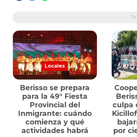
Te
Locales
Berisso se prepara
Cooper
para la 49° Fiesta
Beris
Provincial del
culpa 
Inmigrante: cuándo
Kicill
comienza y qué
bajar
actividades habrá
por ci