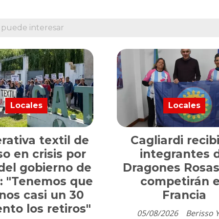
 puede interesar
Locales
Locales
ativa textil de
Cagliardi recib
so en crisis por
integrantes 
del gobierno de
Dragones Rosas
of: "Tenemos que
competirán 
nos casi un 30
Francia
ento los retiros"
05/08/2026
Berisso 