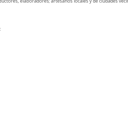
uctores, elaboradores; artesanos locales y de ciudades veci
: