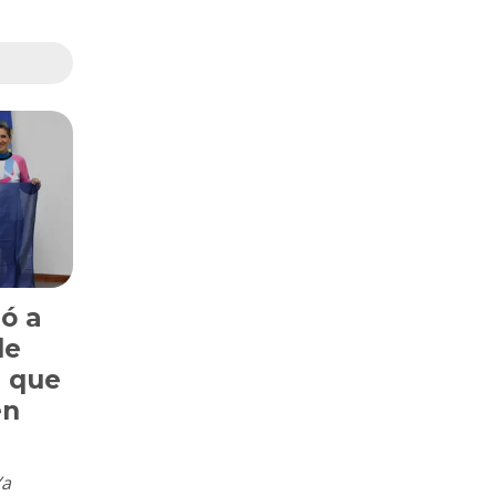
ió a
de
 que
en
Ya