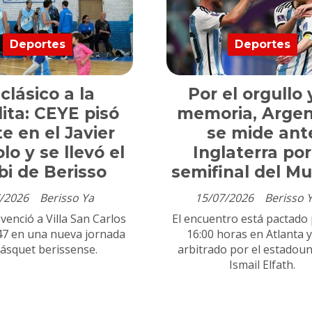
Deportes
Deportes
 clásico a la
Por el orgullo 
ita: CEYE pisó
memoria, Argen
te en el Javier
se mide ant
lo y se llevó el
Inglaterra por
bi de Berisso
semifinal del Mu
/2026
Berisso Ya
15/07/2026
Berisso 
venció a Villa San Carlos
El encuentro está pactado 
47 en una nueva jornada
16:00 horas en Atlanta y
básquet berissense.
arbitrado por el estadou
Ismail Elfath.