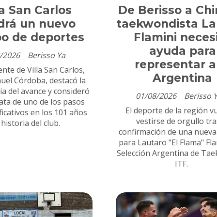
la San Carlos
De Berisso a Chi
drá un nuevo
taekwondista La
o de deportes
Flamini neces
ayuda para
/2026
Berisso Ya
representar a
ente de Villa San Carlos,
Argentina
uel Córdoba, destacó la
ia del avance y consideró
01/08/2026
Berisso 
rata de uno de los pasos
El deporte de la región v
ficativos en los 101 años
vestirse de orgullo tra
 historia del club.
confirmación de una nueva 
para Lautaro "El Flama" Fla
Selección Argentina de Ta
ITF.