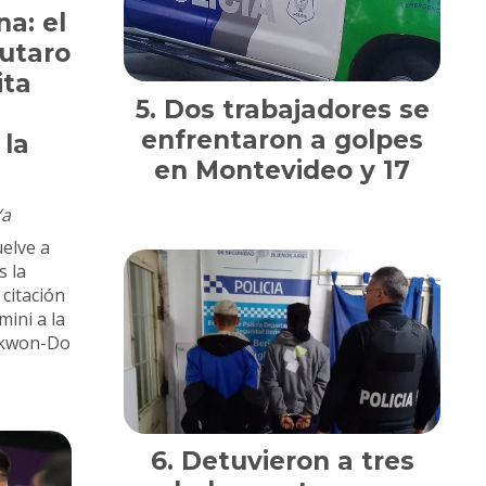
na: el
utaro
ita
Dos trabajadores se
enfrentaron a golpes
 la
en Montevideo y 17
Ya
uelve a
s la
citación
mini a la
ekwon-Do
Detuvieron a tres