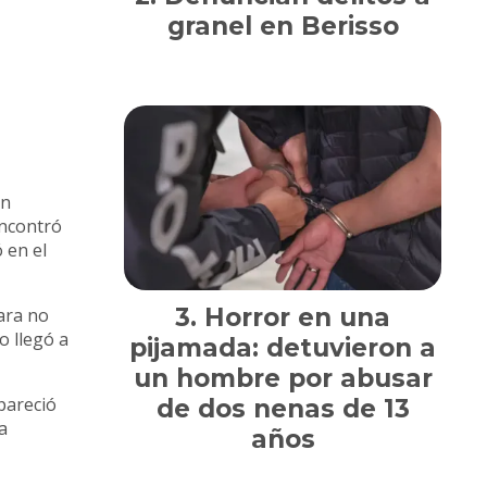
granel en Berisso
en
encontró
 en el
Horror en una
para no
o llegó a
pijamada: detuvieron a
un hombre por abusar
apareció
de dos nenas de 13
a
años