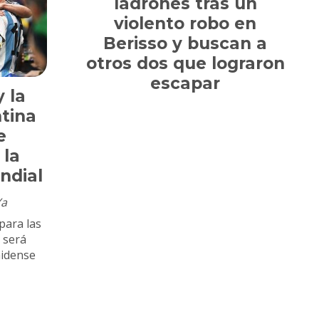
ladrones tras un
violento robo en
Berisso y buscan a
otros dos que lograron
escapar
y la
tina
e
 la
ndial
Ya
para las
 será
nidense